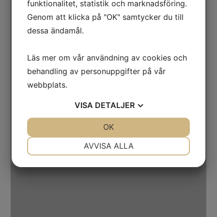
funktionalitet, statistik och marknadsföring.
Genom att klicka på "OK" samtycker du till
dessa ändamål.
Motorcontroller
Läs mer om vår användning av cookies och
behandling av personuppgifter på vår
webbplats.
VISA
DETALJER
JA
NEJ
OK
JA
NEJ
NÖDVÄNDIG
INSTÄLLNINGAR
AVVISA ALLA
JA
NEJ
JA
NEJ
MARKNADSFÖRING
STATISTIK